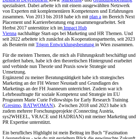
spezialisiert. Dabei arbeite ich mit einem ausgewählten Netzwerk
von Experten mit komplementären Kompetenzen und Erfahrungen
zusammen. Von 2013 bis 2018 habe ich mit
plan a
im Bereich Next
Placement und Karriereberatung eng zusammengearbeitet. Seit
Herbst 2017 unterstütze ich im
Impact Hub
Vienna
nachhaltige Start-ups bei Marketing und HR Themen. Und
seit 2022 arbeitete ich zunächst als Kooperationspartnerin, seit 2023
als Beraterin mit
Trigon Entwicklungsberatung
in Wien zusammen.
Für die meisten Themen, die mich als Führungskraft beschäftigt und
gefordert haben, habe ich den theoretischen Hintergrund erarbeitet
und verbinde nun Theorie und Praxis sowie Strategie und
Umsetzung.
Ergänzend zu meiner Beratungstätigkeit habe ich strategisches
Marketing an der FH Wiener Neustadt und Grundlagen des
Marketings an der FH Joanneum unterrichtet. Zudem war ich
Lehrbeauftragte für soziale Kompetenz und Strategie im EU
Programm Marie Curie Fellowships for Early Research Training
(
Gresimo
,
BATWOMAN
). Zwischen 2018 und 2023 habe ich
zudem mehrere Forschungsprojekte (Connecting Austria,
sys2WHEEL, VRACE und HADRIAN) mit meiner Marketing und
PR Expertise unterstützt.
Ein berufliches Highlight ist mein Beitrag im Buch "Faszination
Lösungsfokus - wie du mit gezieltem Blick die gewünschte Zukunft