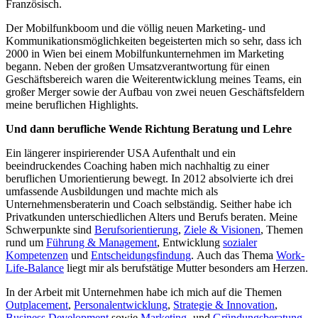
Französisch.
Der Mobilfunkboom und die völlig neuen Marketing- und
Kommunikationsmöglichkeiten begeisterten mich so sehr, dass ich
2000 in Wien bei einem Mobilfunkunternehmen im Marketing
begann. Neben der großen Umsatzverantwortung für einen
Geschäftsbereich waren die Weiterentwicklung meines Teams, ein
großer Merger sowie der Aufbau von zwei neuen Geschäftsfeldern
meine beruflichen Highlights.
Und dann berufliche Wende Richtung Beratung und Lehre
Ein längerer inspirierender USA Aufenthalt und ein
beeindruckendes Coaching haben mich nachhaltig zu einer
beruflichen Umorientierung bewegt. In 2012 absolvierte ich drei
umfassende Ausbildungen und machte mich als
Unternehmensberaterin und Coach selbständig. Seither habe ich
Privatkunden unterschiedlichen Alters und Berufs beraten. Meine
Schwerpunkte sind
Berufsorientierung
,
Ziele & Visionen
, Themen
rund um
Führung & Management
, Entwicklung
sozialer
Kompetenzen
und
Entscheidungsfindung
. Auch das Thema
Work-
Life-Balance
liegt mir als berufstätige Mutter besonders am Herzen.
In der Arbeit mit Unternehmen habe ich mich auf die Themen
Outplacement
,
Personalentwicklung
,
Strategie & Innovation
,
Business Development
sowie
Marketing
- und
Gründungsberatung